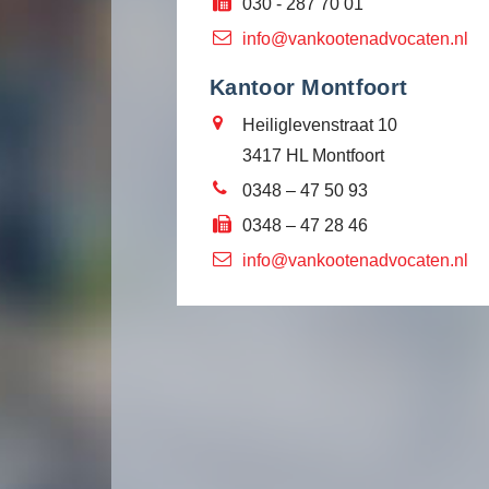
030 - 287 70 01
info@vankootenadvocaten.nl
Kantoor Montfoort
Heiliglevenstraat 10
3417 HL Montfoort
0348 – 47 50 93
0348 – 47 28 46
info@vankootenadvocaten.nl