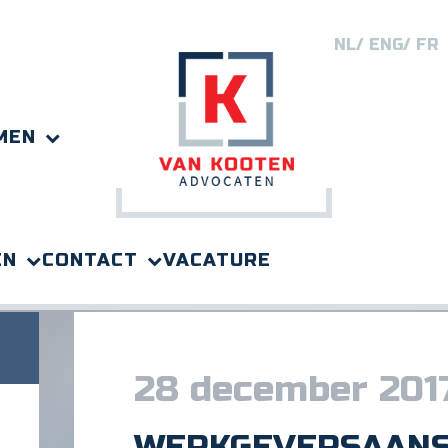
NL
ENG
FR
MEN
EN
CONTACT
VACATURE
ligers
28 december 201
WERKGEVERSAANS