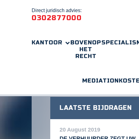
Direct juridisch advies:
0302877000
KANTOOR
BOVENOP
SPECIALIS
HET
RECHT
MEDIATION
KOST
Home
Werkgeversaansprakelijkheid bij vrijwil
LAATSTE BIJDRAGEN
20 August 2019
DE VERHUURDER ZEGT UW