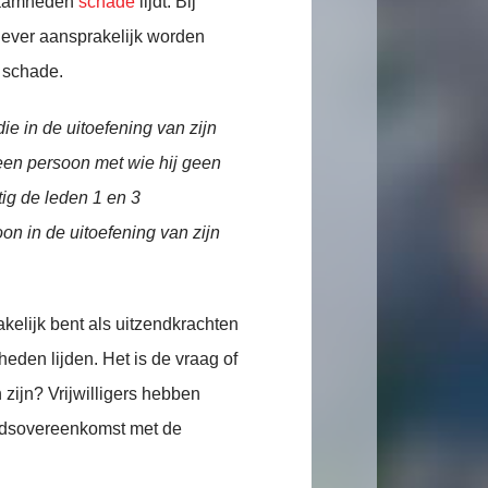
kzaamheden
schade
lijdt. Bij
gever aansprakelijk worden
 schade.
die in de uitoefening van zijn
r een persoon met wie hij geen
ig de leden 1 en 3
on in de uitoefening van zijn
akelijk bent als uitzendkrachten
den lijden. Het is de vraag of
n zijn? Vrijwilligers hebben
eidsovereenkomst met de