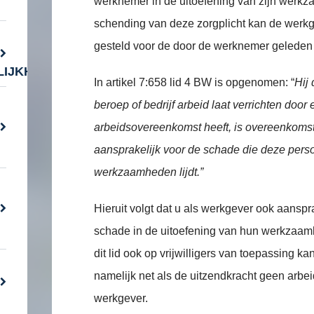
werknemer in de uitoefening van zijn wer
schending van deze zorgplicht kan de werk
gesteld voor de door de werknemer geleden
IJKHEID
In artikel 7:658 lid 4 BW is opgenomen: “
Hij 
beroep of bedrijf arbeid laat verrichten doo
arbeidsovereenkomst heeft, is overeenkomst
aansprakelijk voor de schade die deze perso
werkzaamheden lijdt.”
Hieruit volgt dat u als werkgever ook aanspr
schade in de uitoefening van hun werkzaamhe
dit lid ook op vrijwilligers van toepassing ka
namelijk net als de uitzendkracht geen arb
werkgever.