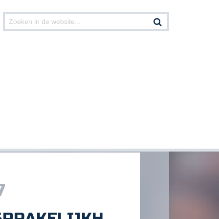
Print deze pagina
7
PRAKELIJKH