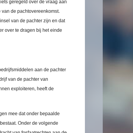
niets geregeld over de vraag aan
de van de pachtovereenkomst.
insel van de pachter zijn en dat
r over te dragen bij het einde
 bedrijfsmiddelen aan de pachter
drijf van de pachter van
nnen exploiteren, heeft de
.
engen mee dat onder bepaalde
 bestaat. Onder de volgende
dracht van fosfaatrechten aan de