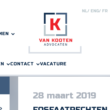
NL
ENG
FR
MEN
EN
CONTACT
VACATURE
28 maart 2019
FOSFAATRECHTEN