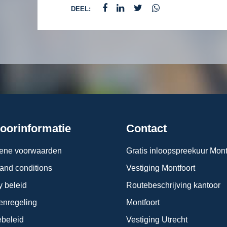
DEEL:
oorinformatie
Contact
ene voorwaarden
Gratis inloopspreekuur Mont
and conditions
Vestiging Montfoort
y beleid
Routebeschrijving kantoor
enregeling
Montfoort
beleid
Vestiging Utrecht