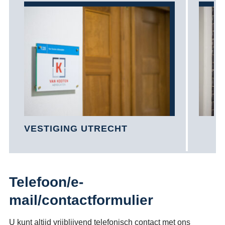
VESTIGING UTRECHT
V
Telefoon/e-
mail/contactformulier
U kunt altijd vrijblijvend telefonisch contact met ons