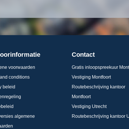
oorinformatie
Contact
ene voorwaarden
Gratis inloopspreekuur Mont
and conditions
Vestiging Montfoort
y beleid
Routebeschrijving kantoor
enregeling
Montfoort
beleid
Vestiging Utrecht
ersies algemene
Routebeschrijving kantoor U
aarden