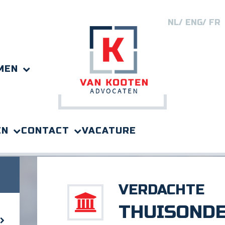
NL
ENG
FR
MEN
EN
CONTACT
VACATURE
VERDACHTE
THUISONDE