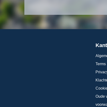
Kant
Algem
Terms 
Privac
Klacht
Cookie
Oude v
voorw