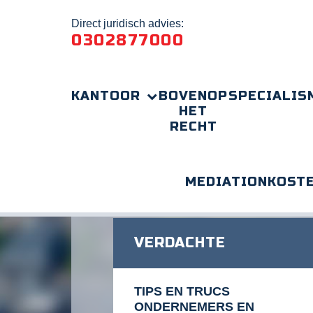
Direct juridisch advies:
0302877000
KANTOOR
BOVENOP
SPECIALIS
HET
RECHT
MEDIATION
KOST
Home
Strafrecht
Thuisonderwijs en leerplicht
VERDACHTE
TIPS EN TRUCS
ONDERNEMERS EN