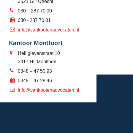
3521 GH Utrecht
030 – 287 70 00
030 - 287 70 01
info@vankootenadvocaten.nl
Kantoor Montfoort
Heiliglevenstraat 10
3417 HL Montfoort
0348 – 47 50 93
0348 – 47 28 46
info@vankootenadvocaten.nl