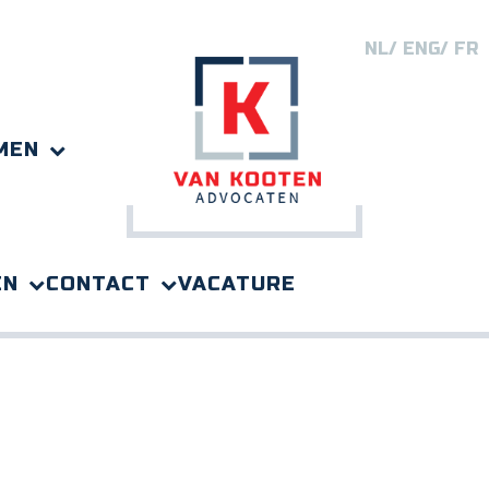
NL
ENG
FR
MEN
EN
CONTACT
VACATURE