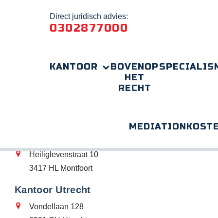
Direct juridisch advies:
0302877000
KANTOOR
BOVENOP
SPECIALIS
HET
HTML: 111111
RECHT
ADRESGEGEVENS
MEDIATION
KOST
Correspondentieadres
Heiliglevenstraat 10
3417 HL Montfoort
Kantoor Utrecht
Vondellaan 128