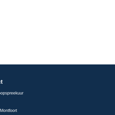
t
loopspreekuur
 Montfoort