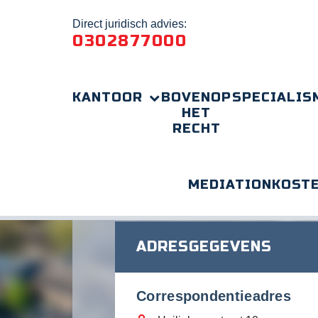
Direct juridisch advies:
0302877000
KANTOOR
BOVENOP
SPECIALIS
HET
RECHT
MEDIATION
KOST
Home
Home
stock-photo-aerial-view-of-utr
ADRESGEGEVENS
Correspondentieadres