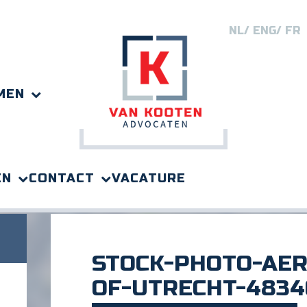
NL
ENG
FR
MEN
EN
CONTACT
VACATURE
echt-48346516
STOCK-PHOTO-AER
OF-UTRECHT-4834